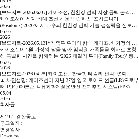
06.15
Certification) 레벨 1’을 획득했다고 12일 밝혔다. CMMC는 미국
2026
국방부가 자국 방위산업에 참여하는 전 세계 공급망 기업들의 정
[보도자료-2026.06.05] 케이조선, 친환경 선박 시장 공략 본격화∙∙∙ 선급 인증·기술협력 성과 잇따라
보보호 능력을 평가하고 인증하는 제
케이조선이 세계 최대 조선·해운 박람회인 ‘포시도니아
(Posidonia) 2026’에서 다수의 친환경 선박 기술 경쟁력을 선보이
06.05
며 글로벌 시장 공략에 속도를 내고 있다. 케이조선은 이번 박람
2026
회 기간 동안 국내외 주요 선급으로부터 2건의 기본인증(AIP,
[보도자료-2026.05.13] “가족은 우리의 힘”∙∙∙케이조선, 가정의 달 맞아 임직원 가족 초청
Approval In Principle)을 획득하고, 글로벌
케이조선이 5월 가정의 달을 맞아 임직원 가족들을 회사로 초청
해 특별한 시간을 함께하는 ‘2026 패밀리 투어(Family Tour)’ 행사
06.05
를 성황리에 개최했다고 13일 밝혔다. 이번 행사는 임직원들의
2026
사기 진작과 가족 간의 유대감 강화를 위해 마련되었으며, 초등
[보도자료-2026.04.28] 케이조선, ‘한국형 테슬라 선박’ 연다…전기추진 선박 선급 인증 획득
학생 이하 자녀를 둔 임직원 가족 123명이 참석해 조선소라는
▲ 사진설명: 케이조선이 지난 27일 영국 로이드 선급(LR)으로부
터 1만1,000톤급 석유화학제품운반선 전기추진 시스템(EPS)에
05.04
대한 기본 설계 승인(AIP)을 획득했다. (사진 왼쪽부터 영국 로이
2026
드 선급 김영두 부사장, 케이조선 기술부문장 고태현 전무) 중형
회사공고
선박 시장에서 경쟁력을 확보해온 케이조선이 전기추진 기반의
차세대 스마트 선박 개발에
제59기 결산공고
공고일자 :
변경일자 :
Download