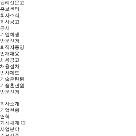
윤리신문고
홍보센터
회사소식
회사공고
공시
기업회생
방문신청
퇴직자증명
인재채용
채용공고
채용절차
인사제도
기술훈련원
기술훈련원
방문신청
회사소개
기업현황
연혁
가치체계,CI
사업분야
주요선종