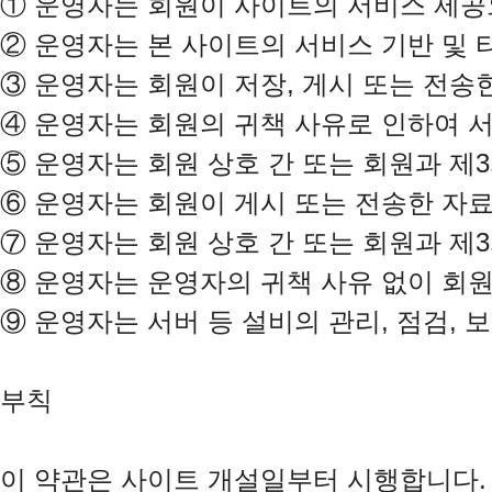
①
②
③
④
⑤
⑥
⑦
⑧
⑨
 운영자는 서버 등 설비의 관리, 점검,
부칙

이 약관은 사이트 개설일부터 시행합니다.