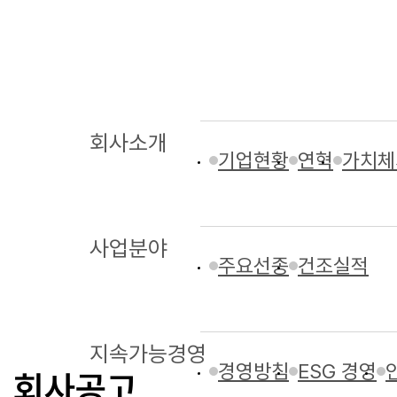
회사소개
기업현황
연혁
가치체계
사업분야
주요선종
건조실적
지속가능경영
경영방침
ESG 경영
회사공고