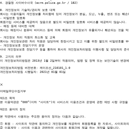
4. 경찰청 사이버수사국 (ecrm.police.go.kr / 182)

8. 개인정보의 기술적/관리적 보호 대책

회사는 이용자들의 개인정보를 처리함에 있어 개인정보가 분실, 도난, 누출, 변조 또는 훼손
- 비밀번호 암호화

회원가입 서비스를 제공하지 않음으로 별도의 비밀번호 암호화 서비스를 제공하지 않습니다.

- 해킹 등에 대비한 대책

회사는 해킹이나 컴퓨터 바이러스 등에 의해 회원의 개인정보가 유출되거나 훼손되는 것을 막
- 개인정보 처리 직원의 최소화 및 교육

회사는 개인정보관련 처리 직원은 담당자에 한정시키고 있고 이를 위한 별도의 비밀번호를 부
- 개인정보보호 전담기구의 운영

사내 개인정보보호 전담기구 등을 통하여 회사의 개인정보처리방침 이행사항 및 담당자의 준수
9. 고지의 의무

이 개인정보처리방침은 2013년 1월 2일부터 적용되며, 법령 및 정책 또는 보안기술의 변경
개인정보처리방침 버전번호: 케이조선_210101_1.0

개인정보처리방침 시행일자: 2021년 01월 01일 

이메일무단수집거부
제1조 목적

본 이용약관은 “OOO”(이하 "사이트")의 서비스의 이용조건과 운영에 관한 제반 사항 규정을 
제2조 용어의 정의

본 약관에서 사용되는 주요한 용어의 정의는 다음과 같습니다.

①
②