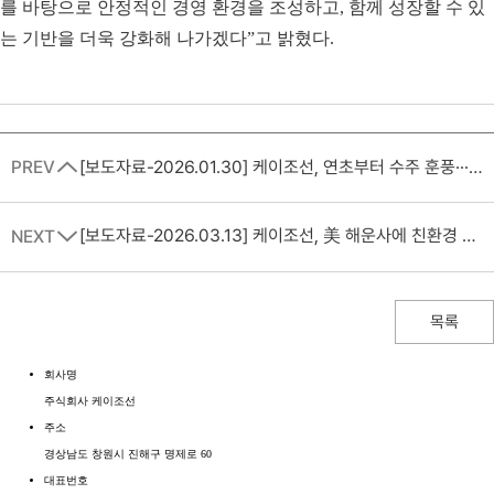
를 바탕으로 안정적인 경영 환경을 조성하고, 함께 성장할 수 있
는 기반을 더욱 강화해 나가겠다”고 밝혔다.
PREV
[보도자료-2026.01.30] 케이조선, 연초부터 수주 훈풍∙∙∙ 석유화학제품운반선 4척 건조 계약 체결
[보도자료-2026.03.13] 케이조선, 美 해운사에 친환경 선박 인도… 미국 선주 신뢰 확보
NEXT
목록
회사명
주식회사 케이조선
주소
경상남도 창원시 진해구 명제로 60
대표번호