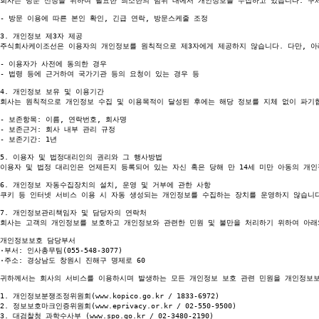
회사는 방문 신청을 위하여 필요한 최소한의 범위 내에서 개인정보를 수집하고 있습니다. 구체
- 방문 이용에 따른 본인 확인, 긴급 연락, 방문스케줄 조정

3. 개인정보 제3자 제공

주식회사케이조선은 이용자의 개인정보를 원칙적으로 제3자에게 제공하지 않습니다. 다만, 아래
- 이용자가 사전에 동의한 경우

- 법령 등에 근거하여 국가기관 등의 요청이 있는 경우 등

4. 개인정보 보유 및 이용기간

회사는 원칙적으로 개인정보 수집 및 이용목적이 달성된 후에는 해당 정보를 지체 없이 파기합
- 보존항목: 이름, 연락번호, 회사명

- 보존근거: 회사 내부 관리 규정

- 보존기간: 1년

5. 이용자 및 법정대리인의 권리와 그 행사방법

이용자 및 법정 대리인은 언제든지 등록되어 있는 자신 혹은 당해 만 14세 미만 아동의 개
6. 개인정보 자동수집장치의 설치, 운영 및 거부에 관한 사항

쿠키 등 인터넷 서비스 이용 시 자동 생성되는 개인정보를 수집하는 장치를 운영하지 않습니다
7. 개인정보관리책임자 및 담당자의 연락처

회사는 고객의 개인정보를 보호하고 개인정보와 관련한 민원 및 불만을 처리하기 위하여 아래
개인정보보호 담당부서

·부서: 인사총무팀(055-548-3077)

·주소: 경상남도 창원시 진해구 명제로 60

귀하께서는 회사의 서비스를 이용하시며 발생하는 모든 개인정보 보호 관련 민원을 개인정보보
1. 개인정보분쟁조정위원회(www.kopico.go.kr / 1833-6972)

2. 정보보호마크인증위원회(www.eprivacy.or.kr / 02-550-9500)

3. 대검찰청 과학수사부 (www.spo.go.kr / 02-3480-2190)
