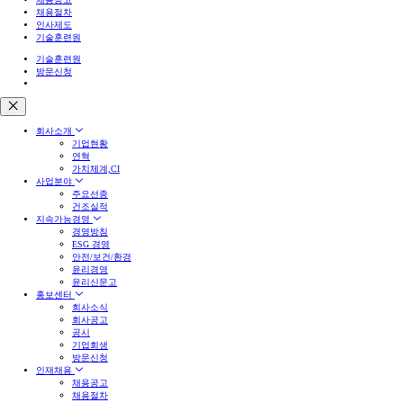
채용절차
인사제도
기술훈련원
기술훈련원
방문신청
회사소개
기업현황
연혁
가치체계,CI
사업분야
주요선종
건조실적
지속가능경영
경영방침
ESG 경영
안전/보건/환경
윤리경영
윤리신문고
홍보센터
회사소식
회사공고
공시
기업회생
방문신청
인재채용
채용공고
채용절차