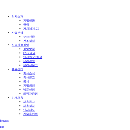
회사소개
기업현황
연혁
가치체계,CI
사업분야
주요선종
건조실적
지속가능경영
경영방침
ESG 경영
안전/보건/환경
윤리경영
윤리신문고
홍보센터
회사소식
회사공고
공시
기업회생
방문신청
퇴직자증명
인재채용
채용공고
채용절차
인사제도
기술훈련원
intranet
kor