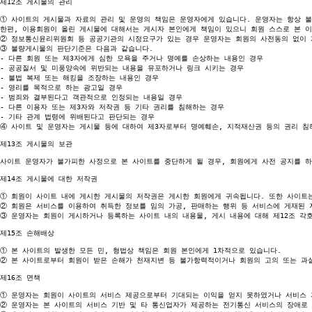
제12조 게시물의 관리

①
 사이트의 게시물과 자료의 관리 및 운영의 책임은 운영자에게 있습니다. 운영자는 항상 불
②
③
 불량게시물의 판단기준은 다음과 같습니다.

- 다른 회원 또는 제3자에게 심한 모욕을 주거나 명예를 손상하는 내용인 경우

- 공공질서 및 미풍양속에 위반되는 내용을 유포하거나 링크 시키는 경우

- 불법 복제 또는 해킹을 조장하는 내용인 경우

- 영리를 목적으로 하는 광고일 경우

- 범죄와 결부된다고 객관적으로 인정되는 내용일 경우

- 다른 이용자 또는 제3자와 저작권 등 기타 권리를 침해하는 경우

④
 사이트 및 운영자는 게시물 등에 대하여 제3자로부터 명예훼손, 지적재산권 등의 권리 침
제13조 게시물의 보관

사이트 운영자가 불가피한 사정으로 본 사이트를 중단하게 될 경우, 회원에게 사전 공지를 하
제14조 게시물에 대한 저작권

①
②
③
 운영자는 회원이 게시하거나 등록하는 사이트 내의 내용물, 게시 내용에 대해 제12조 각
제15조 손해배상

①
②
 본 사이트로부터 회원이 받은 손해가 천재지변 등 불가항력적이거나 회원의 고의 또는 과실
제16조 면책

①
②