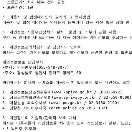
- 보존근거: 회사 내부 관리 규정

- 보존기간: 1년

5. 이용자 및 법정대리인의 권리와 그 행사방법

이용자 및 법정 대리인은 언제든지 등록되어 있는 자신 혹은 당해 만
6. 개인정보 자동수집장치의 설치, 운영 및 거부에 관한 사항

쿠키 등 인터넷 서비스 이용 시 자동 생성되는 개인정보를 수집하는 장
7. 개인정보관리책임자 및 담당자의 연락처

회사는 고객의 개인정보를 보호하고 개인정보와 관련한 민원 및 불만을
개인정보보호 담당부서

·부서: 인사총무팀(055-548-3077)

·주소: 경상남도 창원시 진해구 명제로 60

귀하께서는 회사의 서비스를 이용하시며 발생하는 모든 개인정보 보호 
1. 개인정보분쟁조정위원회(www.kopico.go.kr / 1833-6972)

2. 정보보호마크인증위원회(www.eprivacy.or.kr / 02-550-9500)

3. 대검찰청 과학수사부 (www.spo.go.kr / 02-3480-2190)

4. 경찰청 사이버수사국 (ecrm.police.go.kr / 182)

8. 개인정보의 기술적/관리적 보호 대책

회사는 이용자들의 개인정보를 처리함에 있어 개인정보가 분실, 도난, 
- 비밀번호 암호화
