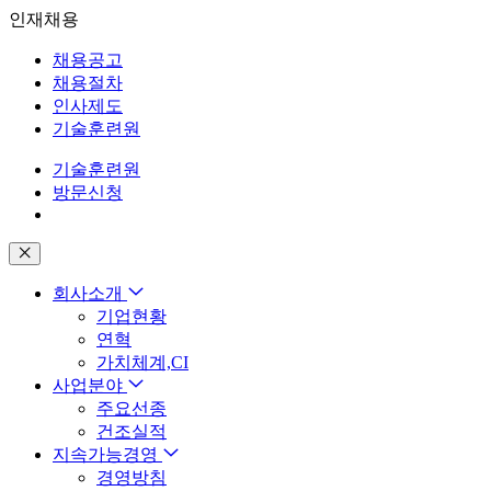
인재채용
채용공고
채용절차
인사제도
기술훈련원
기술훈련원
방문신청
회사소개
기업현황
연혁
가치체계,CI
사업분야
주요선종
건조실적
지속가능경영
경영방침