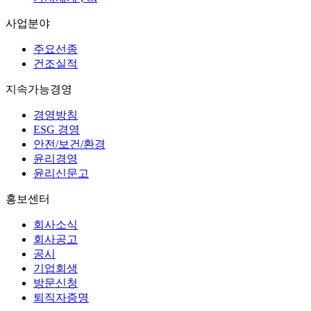
사업분야
주요선종
건조실적
지속가능경영
경영방침
ESG 경영
안전/보건/환경
윤리경영
윤리신문고
홍보센터
회사소식
회사공고
공시
기업회생
방문신청
퇴직자증명