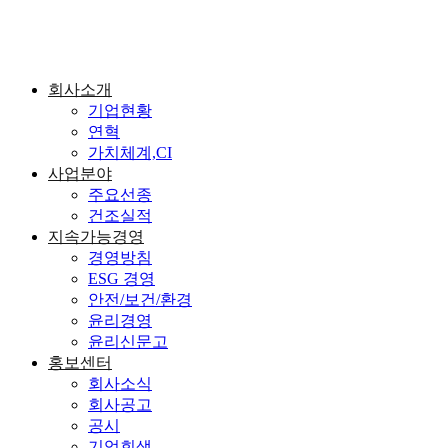
회사소개
기업현황
연혁
가치체계,CI
사업분야
주요선종
건조실적
지속가능경영
경영방침
ESG 경영
안전/보건/환경
윤리경영
윤리신문고
홍보센터
회사소식
회사공고
공시
기업회생