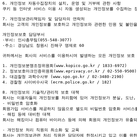
6. 개인정보 자동수집장치의 설치, 운영 및 거부에 관한 사항

쿠키 등 인터넷 서비스 이용 시 자동 생성되는 개인정보를 수집하는 장
7. 개인정보관리책임자 및 담당자의 연락처

회사는 고객의 개인정보를 보호하고 개인정보와 관련한 민원 및 불만을
개인정보보호 담당부서

·부서: 인사총무팀(055-548-3077)

·주소: 경상남도 창원시 진해구 명제로 60

귀하께서는 회사의 서비스를 이용하시며 발생하는 모든 개인정보 보호 
1. 개인정보분쟁조정위원회(www.kopico.go.kr / 1833-6972)

2. 정보보호마크인증위원회(www.eprivacy.or.kr / 02-550-9500)

3. 대검찰청 과학수사부 (www.spo.go.kr / 02-3480-2190)

4. 경찰청 사이버수사국 (ecrm.police.go.kr / 182)

8. 개인정보의 기술적/관리적 보호 대책

회사는 이용자들의 개인정보를 처리함에 있어 개인정보가 분실, 도난, 
- 비밀번호 암호화

회원가입 서비스를 제공하지 않음으로 별도의 비밀번호 암호화 서비스를
- 해킹 등에 대비한 대책

회사는 해킹이나 컴퓨터 바이러스 등에 의해 회원의 개인정보가 유출되
- 개인정보 처리 직원의 최소화 및 교육

회사는 개인정보관련 처리 직원은 담당자에 한정시키고 있고 이를 위한