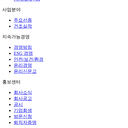
사업분야
주요선종
건조실적
지속가능경영
경영방침
ESG 경영
안전/보건/환경
윤리경영
윤리신문고
홍보센터
회사소식
회사공고
공시
기업회생
방문신청
퇴직자증명