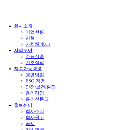
회사소개
기업현황
연혁
가치체계,CI
사업분야
주요선종
건조실적
지속가능경영
경영방침
ESG 경영
안전/보건/환경
윤리경영
윤리신문고
홍보센터
회사소식
회사공고
공시
기업회생