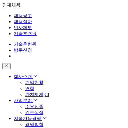
인재채용
채용공고
채용절차
인사제도
기술훈련원
기술훈련원
방문신청
회사소개
기업현황
연혁
가치체계,CI
사업분야
주요선종
건조실적
지속가능경영
경영방침