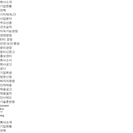
회사소개
기업현황
연혁
가치체계,CI
사업분야
주요선종
건조실적
지속가능경영
경영방침
ESG 경영
안전/보건/환경
윤리경영
윤리신문고
홍보센터
회사소식
회사공고
공시
기업회생
방문신청
퇴직자증명
인재채용
채용공고
채용절차
인사제도
기술훈련원
intranet
kor
eng
회사소개
기업현황
연혁