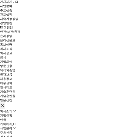
가치체계 , CI
사업분야
주요선종
건조실적
지속가능경영
경영방침
ESG 경영
안전/보건/환경
윤리경영
윤리신문고
홍보센터
회사소식
회사공고
공시
기업회생
방문신청
퇴직자증명
인재채용
채용공고
채용절차
인사제도
기술훈련원
기술훈련원
방문신청
회사소개
기업현황
연혁
가치체계,CI
사업분야
주요선종
건조실적