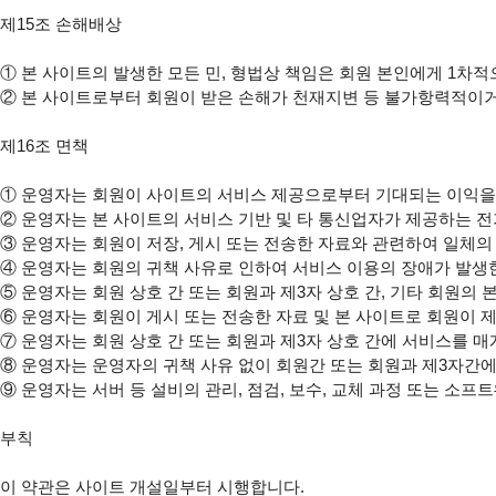
제15조 손해배상

①
②
 본 사이트로부터 회원이 받은 손해가 천재지변 등 불가항력적이거
제16조 면책

①
②
③
④
⑤
⑥
⑦
⑧
⑨
 운영자는 서버 등 설비의 관리, 점검, 보수, 교체 과정 또는 
부칙

이 약관은 사이트 개설일부터 시행합니다.