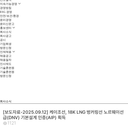
지속가능경영
경영방침
ESG 경영
안전/보건/환경
윤리경영
윤리신문고
홍보센터
회사소식
회사공고
공시
기업회생
방문신청
인재채용
채용공고
채용절차
인사제도
기술훈련원
기술훈련원
방문신청
회사소식
[보도자료-2025.09.12] 케이조선, 18K LNG 벙커링선 노르웨이선
급(DNV) 기본설계 인증(AIP) 획득
1121