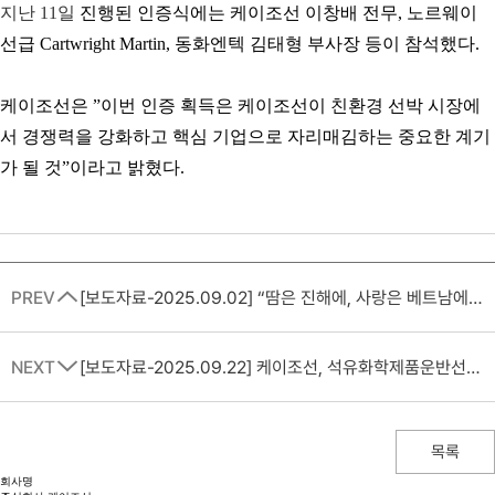
지난 11일
진행된 인증식에는 케이조선 이창배 전무, 노르웨이
선급 Cartwright Martin, 동화엔텍 김태형 부사장 등이 참석했다.
케이조선은 ”이번 인증 획득은 케이조선이 친환경 선박 시장에
서 경쟁력을 강화하고 핵심 기업으로 자리매김하는 중요한 계기
가 될 것”이라고 밝혔다.
PREV
[보도자료-2025.09.02] “땀은 진해에, 사랑은 베트남에” 케이조선, 베트남 근로자 가족에 선풍기 선물
NEXT
[보도자료-2025.09.22] 케이조선, 석유화학제품운반선 2+2척 수주 ∙∙∙ 중형 선박 시장 강자로 자리매김
목록
회사명